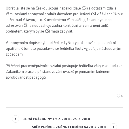
Obrátila jste se na Českou školní inspekci (dále ČŠI) s dotazem, zda je
Vámi zaslaný anonymní podnět důvodem pro šetření ČŠI v Základní škole
Lužec nad Vltavou, p. o. K uvedenému Vám sděluji, že anonym není
adresován ČŠI a neobsahuje žádná konkrétní tvrzení a není tudíž
podnětem, kterým by se ČŠI měla zabývat.
V anonymním dopise byla od ředitelky školy požadována personální
opatření. K tomuto požadavku se ředitelka školy vyjadřuje následovným
způsobem:
Při řešení pracovněprávních vztahů postupuje ředitelka vždy v souladu se
Zákoníkem práce a při stanovování úvazků je primárním kritériem
aprobovanost pedagogů.
0
JARNÍ PRÁZDNINY 19. 2. 2018 – 25. 2. 2018
SBĚR PAPÍRU – ZMĚNA TERMÍNU NA 20. 3. 2018