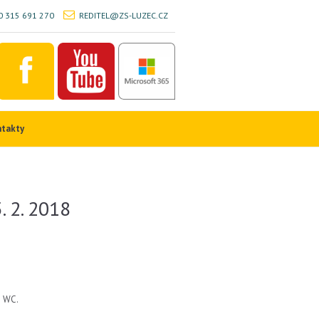
 315 691 270
REDITEL@ZS-LUZEC.CZ
ntakty
. 2. 2018
e WC.