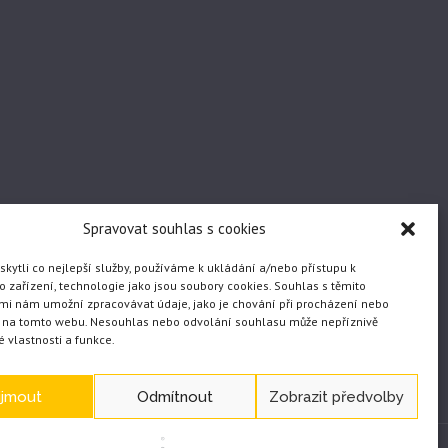
Spravovat souhlas s cookies
ytli co nejlepší služby, používáme k ukládání a/nebo přístupu k
 zařízení, technologie jako jsou soubory cookies. Souhlas s těmito
mi nám umožní zpracovávat údaje, jako je chování při procházení nebo
D na tomto webu. Nesouhlas nebo odvolání souhlasu může nepříznivě
té vlastnosti a funkce.
ijmout
Odmítnout
Zobrazit předvolby
WEB vytvořil JČ