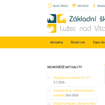
BLOG ŠKOLY
MOODLE
BAKAL
Aktuality
Školní rok
Zápis do 
NEJNOVĚJŠÍ AKTUALITY
Volná pozice učitele AJ a TV
3.7.2026
Uzavření školy v době hlavních
prázdnin
18.6.2026
Dotační program „Obědy do škol“