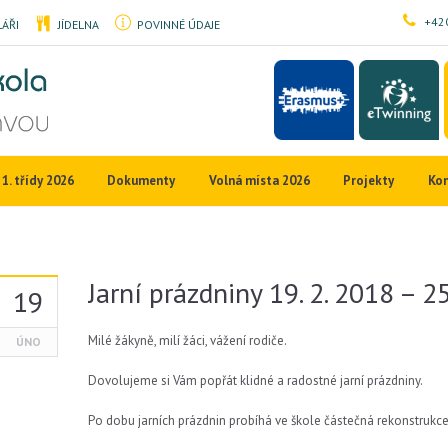
+420
ÁŘI
JÍDELNA
POVINNÉ ÚDAJE
1. třídy 2026
Dokumenty
Volná místa 2026
Projekty
Ko
Jarní prázdniny 19. 2. 2018 – 25
19
Milé žákyně, milí žáci, vážení rodiče.
ÚNO
Dovolujeme si Vám popřát klidné a radostné jarní prázdniny.
Po dobu jarních prázdnin probíhá ve škole částečná rekonstrukc