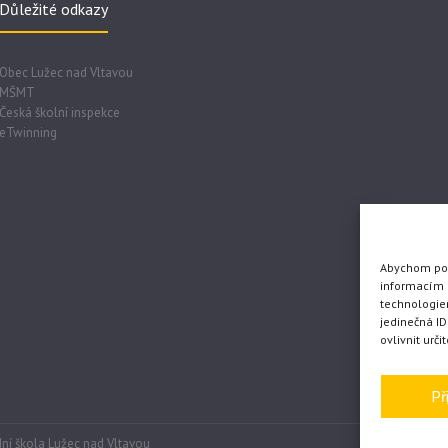
Důležité odkazy
Obec Lužec nad Vltavou
MŠMT
Česká školní inspekce
eTwinning
Abychom posk
informacím o
technologie
jedinečná I
ovlivnit urči
Př
ní škola Lužec nad Vltavou