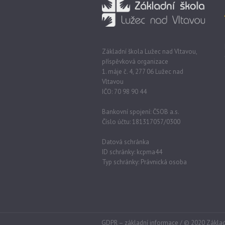
Základní škola Lužec nad Vltavou,
příspěvková organizace
1. máje č. 4, 277 06 Lužec nad
Vltavou
IČO: 70 98 90 44
Bankovní spojení: ČSOB a.s.
Číslo účtu: 181317057/0300
Datová schránka
ID schránky: kcpma44
Typ schránky: Právnická osoba
GDPR – základní informace
/ © 2020 Základ