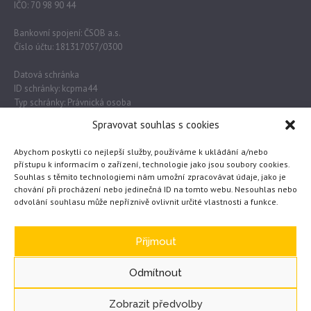
IČO: 70 98 90 44
Bankovní spojení: ČSOB a.s.
Číslo účtu: 181317057/0300
Datová schránka
ID schránky: kcpma44
Typ schránky: Právnická osoba
Spravovat souhlas s cookies
Důležité odkazy
Abychom poskytli co nejlepší služby, používáme k ukládání a/nebo
přístupu k informacím o zařízení, technologie jako jsou soubory cookies.
Souhlas s těmito technologiemi nám umožní zpracovávat údaje, jako je
Obec Lužec nad Vltavou
chování při procházení nebo jedinečná ID na tomto webu. Nesouhlas nebo
odvolání souhlasu může nepříznivě ovlivnit určité vlastnosti a funkce.
MŠMT
Česká školní inspekce
eTwinning
Přijmout
Odmítnout
Zobrazit předvolby