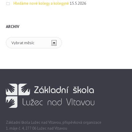
Hledáme nové kolegy a kolegyně
15.5.2026
ARCHIV
Archiv
Základní škola Lužec nad Vltavou, příspěvková organizace
1. máje č. 4, 277 06 Lužec nad Vltavou