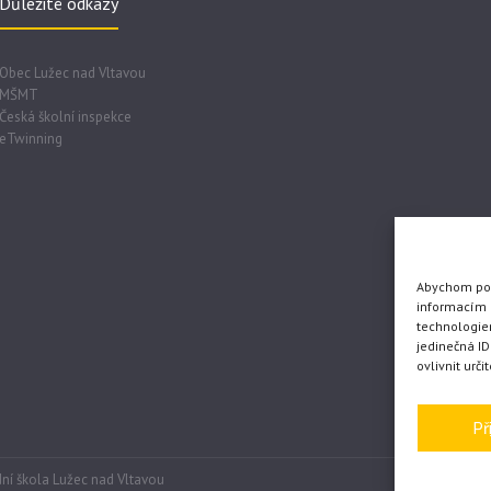
Důležité odkazy
Obec Lužec nad Vltavou
MŠMT
Česká školní inspekce
eTwinning
Abychom posk
informacím o
technologie
jedinečná I
ovlivnit urči
Př
ní škola Lužec nad Vltavou