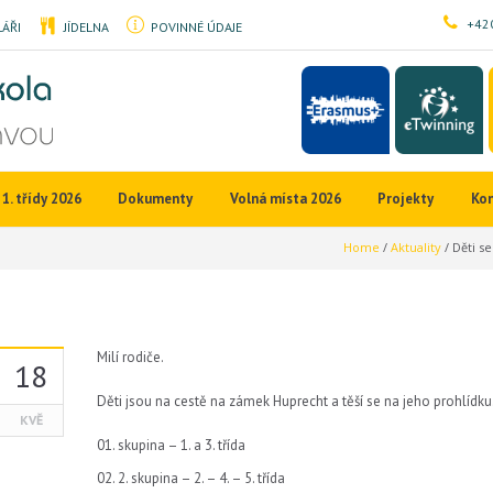
+420
ÁŘI
JÍDELNA
POVINNÉ ÚDAJE
1. třídy 2026
Dokumenty
Volná místa 2026
Projekty
Ko
Home
/
Aktuality
/
Děti s
Milí rodiče.
18
Děti jsou na cestě na zámek Huprecht a těší se na jeho prohlídku.
KVĚ
skupina – 1. a 3. třída
2. skupina – 2. – 4. – 5. třída