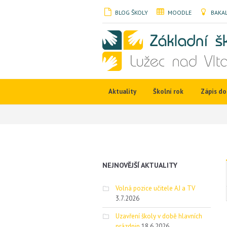
BLOG ŠKOLY
MOODLE
BAKAL
Aktuality
Školní rok
Zápis do 
NEJNOVĚJŠÍ AKTUALITY
Volná pozice učitele AJ a TV
3.7.2026
Uzavření školy v době hlavních
prázdnin
18.6.2026