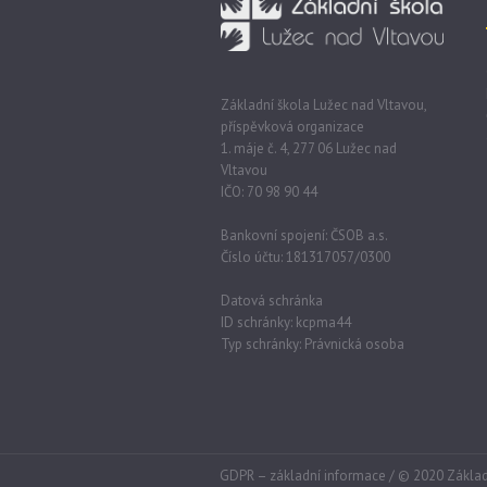
Základní škola Lužec nad Vltavou,
příspěvková organizace
1. máje č. 4, 277 06 Lužec nad
Vltavou
IČO: 70 98 90 44
Bankovní spojení: ČSOB a.s.
Číslo účtu: 181317057/0300
Datová schránka
ID schránky: kcpma44
Typ schránky: Právnická osoba
GDPR – základní informace
/ © 2020 Základ