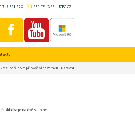
 315 691 270
REDITEL@ZS-LUZEC.CZ
ntakty
e vrací ze školy v přírodě přes zámek Huprecht
 Prohlídka je na dvě skupiny: