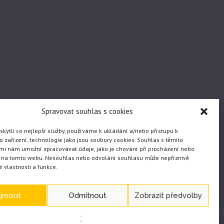
Spravovat souhlas s cookies
ytli co nejlepší služby, používáme k ukládání a/nebo přístupu k
 zařízení, technologie jako jsou soubory cookies. Souhlas s těmito
mi nám umožní zpracovávat údaje, jako je chování při procházení nebo
D na tomto webu. Nesouhlas nebo odvolání souhlasu může nepříznivě
té vlastnosti a funkce.
ijmout
Odmítnout
Zobrazit předvolby
WEB vytvořil JČ