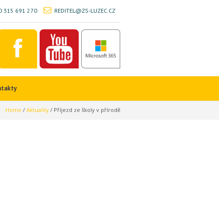
 315 691 270
REDITEL@ZS-LUZEC.CZ
ntakty
Home
/
Aktuality
/
Příjezd ze školy v přírodě