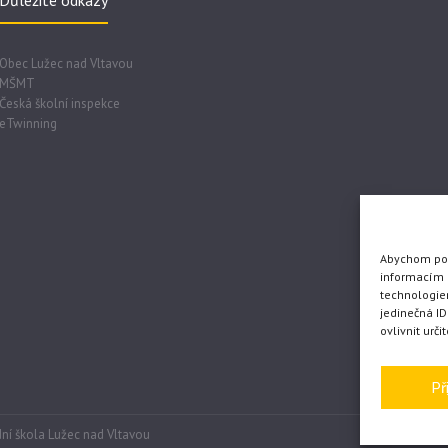
Důležité odkazy
Obec Lužec nad Vltavou
MŠMT
Česká školní inspekce
eTwinning
Abychom posk
informacím o
technologie
jedinečná I
ovlivnit urči
Př
ní škola Lužec nad Vltavou