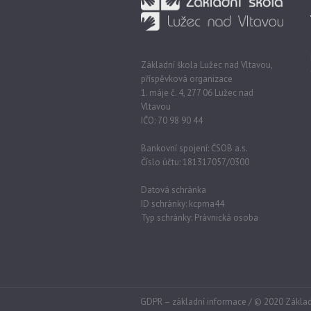
Základní škola Lužec nad Vltavou,
příspěvková organizace
1. máje č. 4, 277 06 Lužec nad
Vltavou
IČO: 70 98 90 44
Bankovní spojení: ČSOB a.s.
Číslo účtu: 181317057/0300
Datová schránka
ID schránky: kcpma44
Typ schránky: Právnická osoba
GDPR – základní informace
/ © 2020 Základ