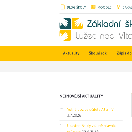
BLOG ŠKOLY
MOODLE
BAKAL
Aktuality
Školní rok
Zápis do 
NEJNOVĚJŠÍ AKTUALITY
Volná pozice učitele AJ a TV
3.7.2026
Uzavření školy v době hlavních
prázdnin
18.6.2026