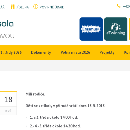
+420
ÁŘI
JÍDELNA
POVINNÉ ÚDAJE
1. třídy 2026
Dokumenty
Volná místa 2026
Projekty
Ko
Milí rodiče.
18
Děti se ze školy v přírodě vrátí dnes 18. 5. 2018 :
KVĚ
1. a 3. třída okolo 14,00 hod.
2. -4. -5. třída okolo 14,20 hod.