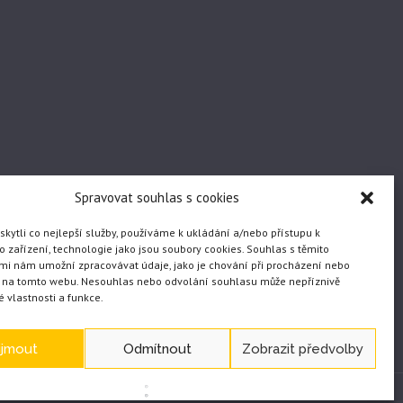
Spravovat souhlas s cookies
ytli co nejlepší služby, používáme k ukládání a/nebo přístupu k
 zařízení, technologie jako jsou soubory cookies. Souhlas s těmito
mi nám umožní zpracovávat údaje, jako je chování při procházení nebo
D na tomto webu. Nesouhlas nebo odvolání souhlasu může nepříznivě
té vlastnosti a funkce.
ijmout
Odmítnout
Zobrazit předvolby
WEB vytvořil JČ