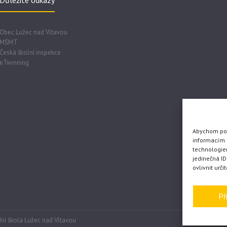
Důležité odkazy
Obec Lužec nad Vltavou
MŠMT
Česká školní inspekce
eTwinning
Abychom posk
informacím o
technologie
jedinečná I
ovlivnit urči
Př
ní škola Lužec nad Vltavou