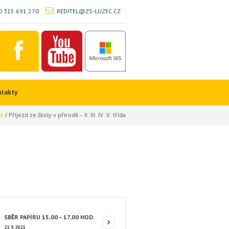
 315 691 270
REDITEL@ZS-LUZEC.CZ
ntakty
e
/
Příjezd ze školy v přírodě – II. III. IV. V. třída
SBĚR PAPÍRU 15,00 – 17,00 HOD.
21.9.2021