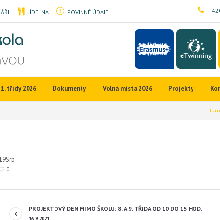
+420
ÁŘI
JÍDELNA
POVINNÉ ÚDAJE
1. třídy 2026
Dokumenty
Volná místa 2026
Projekty
Ko
Hom
19
Srp
0
PROJEKTOVÝ DEN MIMO ŠKOLU: 8. A 9. TŘÍDA OD 10 DO 15 HOD.
16.9.2021