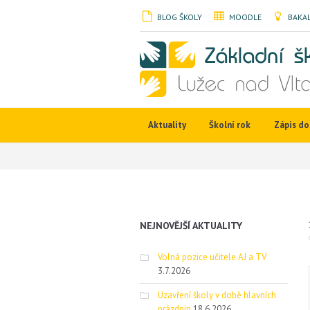
BLOG ŠKOLY
MOODLE
BAKAL
Aktuality
Školní rok
Zápis do 
NEJNOVĚJŠÍ AKTUALITY
Volná pozice učitele AJ a TV
3.7.2026
Uzavření školy v době hlavních
prázdnin
18.6.2026