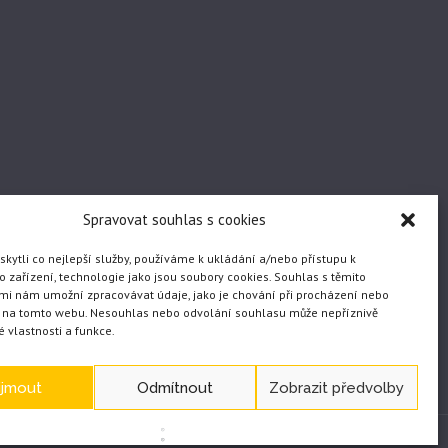
Spravovat souhlas s cookies
ytli co nejlepší služby, používáme k ukládání a/nebo přístupu k
 zařízení, technologie jako jsou soubory cookies. Souhlas s těmito
mi nám umožní zpracovávat údaje, jako je chování při procházení nebo
D na tomto webu. Nesouhlas nebo odvolání souhlasu může nepříznivě
té vlastnosti a funkce.
ijmout
Odmítnout
Zobrazit předvolby
WEB vytvořil JČ