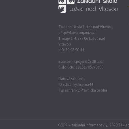
Základní škola Lužec nad Vltavou,
příspěvková organizace
1. máje č. 4, 277 06 Lužec nad
Vltavou
IČO: 70 98 90 44
Bankovní spojení: ČSOB a.s.
Číslo účtu: 181317057/0300
Datová schránka
ID schránky: kcpma44
Typ schránky: Právnická osoba
GDPR – základní informace
/ © 2020 Základ