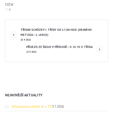
10
Zář
0
TŘÍDNÍ SCHŮZKY I. TŘÍDY OD 17,00 HOD. (HEJNÉHO
METODA – 1. LEKCE)
15.9.2021
PŘÍJEZD ZE ŠKOLY V PŘÍRODĚ – II. III. IV. V. TŘÍDA
17.9.2021
NEJNOVĚJŠÍ AKTUALITY
Volná pozice učitele AJ a TV
3.7.2026