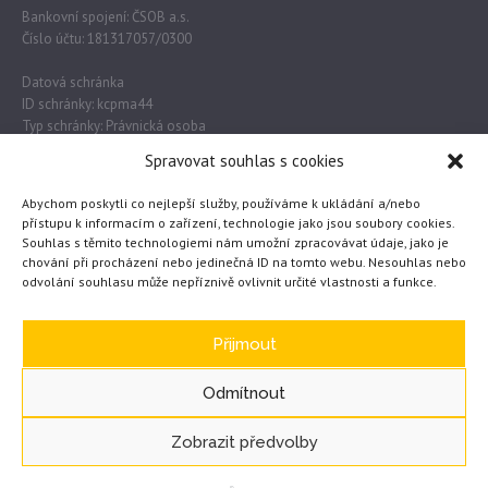
Bankovní spojení: ČSOB a.s.
Číslo účtu: 181317057/0300
Datová schránka
ID schránky: kcpma44
Typ schránky: Právnická osoba
Spravovat souhlas s cookies
Důležité odkazy
Abychom poskytli co nejlepší služby, používáme k ukládání a/nebo
přístupu k informacím o zařízení, technologie jako jsou soubory cookies.
Souhlas s těmito technologiemi nám umožní zpracovávat údaje, jako je
Obec Lužec nad Vltavou
chování při procházení nebo jedinečná ID na tomto webu. Nesouhlas nebo
odvolání souhlasu může nepříznivě ovlivnit určité vlastnosti a funkce.
MŠMT
Česká školní inspekce
eTwinning
Přijmout
Odmítnout
Zobrazit předvolby
GDPR – základní informace
/ © 2020 Základní škola
WEB vytvořil JČ
Lužec nad Vltavou