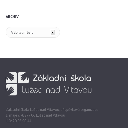
ARCHIV
Archiv
Základní škola Lužec nad Vltavou, příspěvková organizace
1. máje č. 4, 277 06 Lužec nad Vltavou
IČO: 70 98 90 44