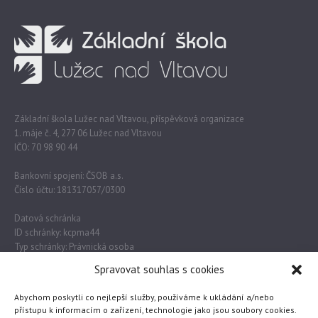
Základní škola Lužec nad Vltavou, příspěvková organizace
1. máje č. 4, 277 06 Lužec nad Vltavou
IČO: 70 98 90 44
Bankovní spojení: ČSOB a.s.
Číslo účtu: 181317057/0300
Datová schránka
ID schránky: kcpma44
Typ schránky: Právnická osoba
Spravovat souhlas s cookies
Důležité odkazy
Abychom poskytli co nejlepší služby, používáme k ukládání a/nebo
přístupu k informacím o zařízení, technologie jako jsou soubory cookies.