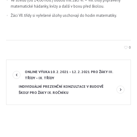
Ve středu (od 14,00 hod.) budou mít žáci VI. – VIII. třídy připraveny
matematické hádanky, kvízy a další v boxu před školou.
Žáci VII. třídy si vyřešené úlohy uschovají do hodin matematiky.
0
ONLINE VÝUKA 10. 2. 2021 – 12. 2. 2021 PRO ŽÁKY III.
TŘÍDY – IX. TŘÍDY
INDIVIDUÁLNÍ PREZENČNÍ KONZULTACE V BUDOVĚ
ŠKOLY PRO ŽÁKY IX. ROČNÍKU