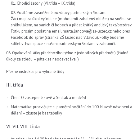
Chodící žetony (VI. třída – IX. třída)
Posíláme zasněžené pozdravy partnerským školám.
Žáci mají za úkol vyfotit se (mohou mít zahalený obličej) na sněhu, se
sněhulákem, na saních či bobech a přidat krátký anglický text/pozdrav.
Fotku prosím poslat na email marta.landova@zs-luzec.cz nebo přes
Facebook do zpráv (stránka ZŠ Lužec nad Vltavou). Fotky budeme
sdílet v Twinspace s našimi partnerskými školami v zahraničí.
Opakování látky předchozího týdne z jednotlivých předmětů (žádné
úkoly za středu – pátek se neodevzdávají)
Přesné instrukce pro vybrané třídy
III. třída
Čtení: O zaslepené sově a Sedlák a medvěd
Matematika: procvičujte si pamětní počítání do 100, hlavně násobení a
dělení – zkuste je bez tabulky
VI. VII. VIII. třída