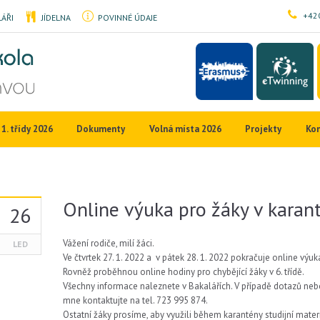
+420
ÁŘI
JÍDELNA
POVINNÉ ÚDAJE
1. třídy 2026
Dokumenty
Volná místa 2026
Projekty
Ko
Online výuka pro žáky v karan
26
Vážení rodiče, milí žáci.
LED
Ve čtvrtek 27. 1. 2022 a v pátek 28. 1. 2022 pokračuje online výuka 
Rovněž proběhnou online hodiny pro chybějící žáky v
6. třídě.
Všechny informace naleznete v
Bakalářích. V případě dotazů ne
mne kontaktujte na tel. 723 995 874
.
Ostatní žáky prosíme, aby využili během karantény studijní mate