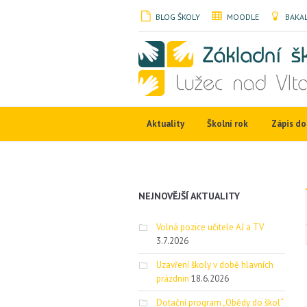
BLOG ŠKOLY
MOODLE
BAKAL
Aktuality
Školní rok
Zápis do 
NEJNOVĚJŠÍ AKTUALITY
Volná pozice učitele AJ a TV
3.7.2026
Uzavření školy v době hlavních
prázdnin
18.6.2026
Dotační program „Obědy do škol“