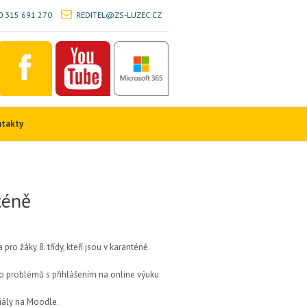
 315 691 270
REDITEL@ZS-LUZEC.CZ
ntakty
téně
pro žáky 8. třídy, kteří jsou v karanténě.
bo problémů s přihlášením na online výuku
riály na Moodle.