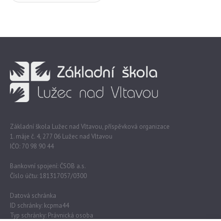
Základní škola Lužec nad Vltavou, příspěvková organizace
1. máje č. 4, 277 06 Lužec nad Vltavou
IČO: 70 98 90 44
Bankovní spojení: ČSOB a.s.
Číslo účtu: 181317057/0300
Datová schránka
ID schránky: kcpma44
Typ schránky: Právnická osoba