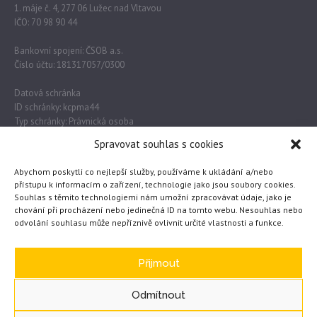
1. máje č. 4, 277 06 Lužec nad Vltavou
IČO: 70 98 90 44
Bankovní spojení: ČSOB a.s.
Číslo účtu: 181317057/0300
Datová schránka
ID schránky: kcpma44
Typ schránky: Právnická osoba
Spravovat souhlas s cookies
Důležité odkazy
Abychom poskytli co nejlepší služby, používáme k ukládání a/nebo
přístupu k informacím o zařízení, technologie jako jsou soubory cookies.
Souhlas s těmito technologiemi nám umožní zpracovávat údaje, jako je
Obec Lužec nad Vltavou
chování při procházení nebo jedinečná ID na tomto webu. Nesouhlas nebo
odvolání souhlasu může nepříznivě ovlivnit určité vlastnosti a funkce.
MŠMT
Česká školní inspekce
eTwinning
Přijmout
Odmítnout