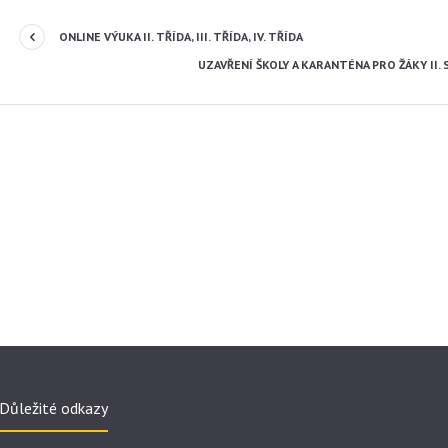
ONLINE VÝUKA II. TŘÍDA, III. TŘÍDA, IV. TŘÍDA
UZAVŘENÍ ŠKOLY A KARANTÉNA PRO ŽÁKY II. 
Důležité odkazy