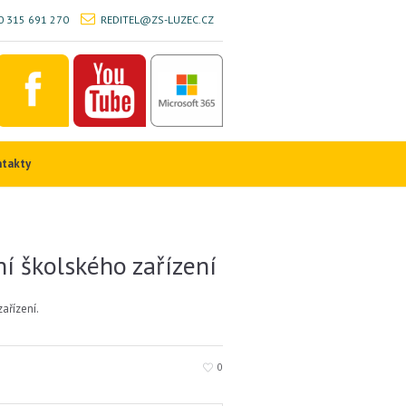
 315 691 270
REDITEL@ZS-LUZEC.CZ
ntakty
ní školského zařízení
ařízení.
0