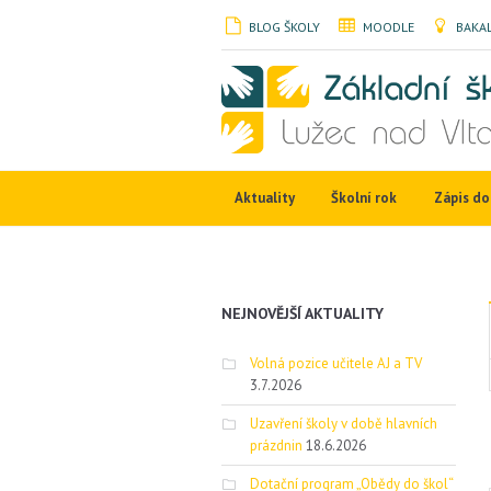
BLOG ŠKOLY
MOODLE
BAKAL
Aktuality
Školní rok
Zápis do 
NEJNOVĚJŠÍ AKTUALITY
Volná pozice učitele AJ a TV
3.7.2026
Uzavření školy v době hlavních
prázdnin
18.6.2026
Dotační program „Obědy do škol“