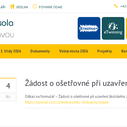
+420
ÁŘI
JÍDELNA
POVINNÉ ÚDAJE
1. třídy 2026
Dokumenty
Volná místa 2026
Projekty
Ko
Žádost o ošetřovné při uzavře
4
Odkaz
na formulář – Žádost o ošetřovné při uzavření školského z
ŘÍJ
https://eportal.cssz.cz/web/portal/-/tiskopisy/zoppd