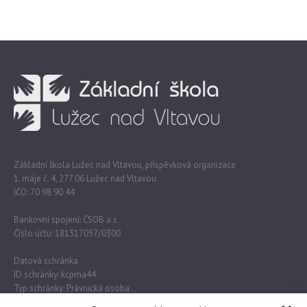
Základní škola Lužec nad Vltavou, příspěvková organizace
1. máje č. 4, 277 06 Lužec nad Vltavou
IČO: 70 98 90 44
Bankovní spojení: ČSOB a.s.
Číslo účtu: 181317057/0300
Datová schránka
ID schránky: kcpma44
Typ schránky: Právnická osoba