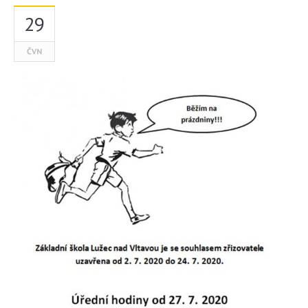
29
ČVN