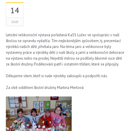
14
DUB
Letošní velikonoční výstava pořádaná KaSS Lužec ve spolupráci s naší
školou se opravdu vydařila. Tím nejkrásnějším způsobem, tj. prezentací
výrobků našich dětí, přivítala jaro. Na téma jaro a velikonoce byly
vystaveny práce a výrobky dětí z naší školy a jarní a velikonoční dekorace
na výstavu nebo na prodej. Největší měrou se podílely šikovné ruce dětí
ze školní družiny. Poděkování patří i ostatním třídám, které se připojily.
Děkujeme všem, kteří si naše výrobky zakoupili a podpořili nás.
Za obě oddělení školní družiny Martina Mertová