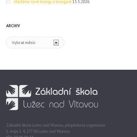
Hledáme nové kolegy a kolegyně
15.5.2026
ARCHIV
Archiv
Základní škola Lužec nad Vltavou, příspěvková organizace
1. máje č. 4, 277 06 Lužec nad Vltavou