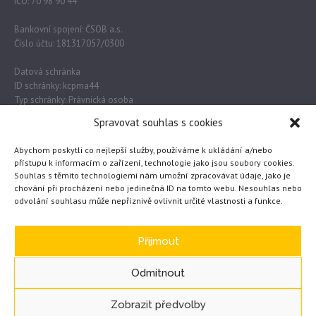
IČO: 70 98 90 44
Bankovní spojení: ČSOB a.s.
Číslo účtu: 181317057/0300
Datová schránka
ID schránky: kcpma44
Typ schránky: Právnická osoba
Spravovat souhlas s cookies
Důležité odkazy
Abychom poskytli co nejlepší služby, používáme k ukládání a/nebo
přístupu k informacím o zařízení, technologie jako jsou soubory cookies.
Souhlas s těmito technologiemi nám umožní zpracovávat údaje, jako je
Obec Lužec nad Vltavou
chování při procházení nebo jedinečná ID na tomto webu. Nesouhlas nebo
odvolání souhlasu může nepříznivě ovlivnit určité vlastnosti a funkce.
MŠMT
Česká školní inspekce
eTwinning
Přijmout
Odmítnout
Zobrazit předvolby