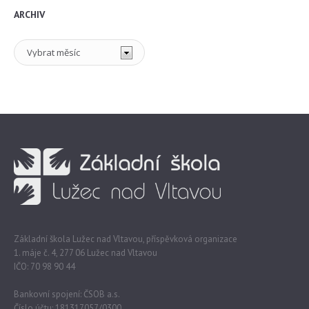
ARCHIV
Archiv
Základní škola Lužec nad Vltavou, příspěvková organizace
1. máje č. 4, 277 06 Lužec nad Vltavou
IČO: 70 98 90 44
Bankovní spojení: ČSOB a.s.
Číslo účtu: 181317057/0300