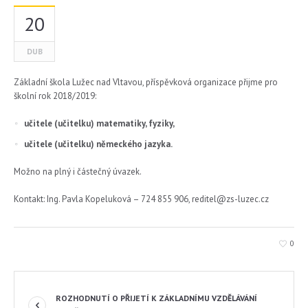
20
DUB
Základní škola Lužec nad Vltavou, příspěvková organizace přijme pro
školní rok 2018/2019:
učitele (učitelku) matematiky, fyziky,
učitele (učitelku) německého jazyka.
Možno na plný i částečný úvazek.
Kontakt: Ing. Pavla Kopeluková – 724 855 906, reditel@zs-luzec.cz
0
ROZHODNUTÍ O PŘIJETÍ K ZÁKLADNÍMU VZDĚLÁVÁNÍ