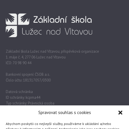
Základní škola Lužec nad Vltavou, příspěvková organizace
1. máje č. 4, 277 06 Lužec nad Vltavou
IČO: 70 98 90 44
Bankovní spojení: ČSOB a.s.
Číslo účtu: 181317057/0300
Datová schránka
ID schránky: kcpma44
Typ schránky: Právnická osoba
Spravovat souhlas s cookies
Důležité odkazy
Abychom poskytli co nejlepší služby, používáme k ukládání a/nebo
přístupu k informacím o zařízení, technologie jako jsou soubory cookies.