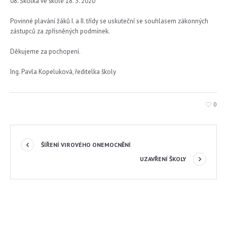
Školka ve škole 18. 3. 2020
Povinné plavání žáků I. a II. třídy se uskuteční se souhlasem zákonných
zástupců za zpřísněných podmínek.
Děkujeme za pochopení.
Ing. Pavla Kopeluková, ředitelka školy
0
ŠÍŘENÍ VIROVÉHO ONEMOCNĚNÍ
UZAVŘENÍ ŠKOLY