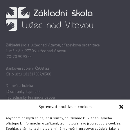
Základní škola Lužec nad Vltavou, příspěvková organizace
1. máje č. 4, 277 06 Lužec nad Vltavou
IČO: 70 98 90 44
Bankovní spojení: ČSOB a.s.
Číslo účtu: 181317057/0300
Datová schránka
ID schránky: kcpma44
Typ schránky: Právnická osoba
Spravovat souhlas s cookies
Důležité odkazy
Abychom poskytli co nejlepší služby, používáme k ukládání a/nebo
přístupu k informacím o zařízení, technologie jako jsou soubory cookies.
Souhlas s těmito technologiemi nám umožní zpracovávat údaje, jako je